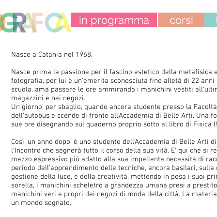
in programma
corsi
Nasce a Catania nel 1968.
Nasce prima la passione per il fascino estetico della metafisica 
fotografia, per lui è un'emerita sconosciuta fino alletà di 22 ann
scuola, ama passare le ore ammirando i manichini vestiti all'ulti
magazzini e nei negozi.
Un giorno, per sbaglio, quando ancora studente presso la Facoltà 
dell'autobus e scende di fronte all'Accademia di Belle Arti. Una f
sue ore disegnando sul quaderno proprio sotto al libro di Fisica I
Così, un anno dopo, è uno studente dell'Accademia di Belle Arti di
l'Incontro che segnerà tutto il corso della sua vità. E' qui che si r
mezzo espressivo più adatto alla sua impellente necessità di racco
periodo dell'apprendimento delle tecniche, ancora basilari, sulla
gestione della luce, e della creatività, mettendo in posa i suoi pr
sorella, i manichini scheletro a grandezza umana presi a prestito 
manichini veri e propri dei negozi di moda della città. La materia
un mondo sognato.