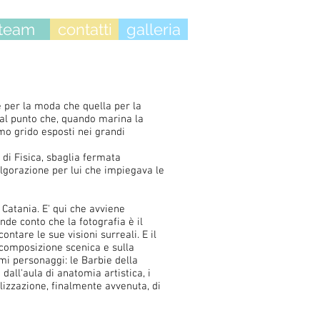
team
contatti
galleria
e per la moda che quella per la
i al punto che, quando marina la
mo grido esposti nei grandi
di Fisica, sbaglia fermata
olgorazione per lui che impiegava le
!
 Catania. E' qui che avviene
ende conto che la fotografia è il
ntare le sue visioni surreali. E il
 composizione scenica e sulla
imi personaggi: le Barbie della
dall'aula di anatomia artistica, i
lizzazione, finalmente avvenuta, di