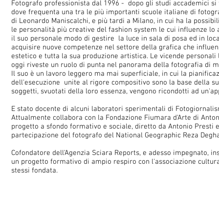
Fotografo professionista dal 1996 - dopo gli studi accademici si
dove frequenta una tra le più importanti scuole italiane di fotogra
di Leonardo Maniscalchi, e più tardi a Milano, in cui ha la possibil
le personalità più creative del fashion system le cui influenze lo
il suo personale modo di gestire la luce in sala di posa ed in loca
acquisire nuove competenze nel settore della grafica che influe
estetico e tutta la sua produzione artistica. Le vicende personali l
oggi riveste un ruolo di punta nel panorama della fotografia di m
Il suo è un lavoro leggero ma mai superficiale, in cui la pianifica
dell'esecuzione unite al rigore compositivo sono la base della sua
soggetti, svuotati della loro essenza, vengono ricondotti ad un'a
E stato docente di alcuni laboratori sperimentali di Fotogiornalis
Attualmente collabora con la Fondazione Fiumara d'Arte di Antoni
progetto a sfondo formativo e sociale, diretto da Antonio Presti 
partecipazione del fotografo del National Geographic Reza Degha
Cofondatore dell'Agenzia Sciara Reports, e adesso impegnato, in
un progetto formativo di ampio respiro con l'associazione cultura
stessi fondata.