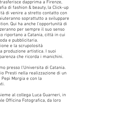
 trasferisce dapprima a Firenze,
fia di fashion & beauty, la Click-up
ità di venire a stretto contatto con
 aiuteranno soprattutto a sviluppare
tion. Qui ha anche l'opportunità di
nzeranno per sempre il suo senso
o riportano a Catania, città in cui
oda e pubblicitaria.
zione e la scrupolosità
 produzione artistica. I suoi
pparenza che ricorda i manichini.
mo presso l'Universita di Catania.
o Presti nella realizzazione di un
e Pepi Morgia e con la
ti.
sieme al collega
Luca Guarneri
, in
le Officina Fotografica, da loro