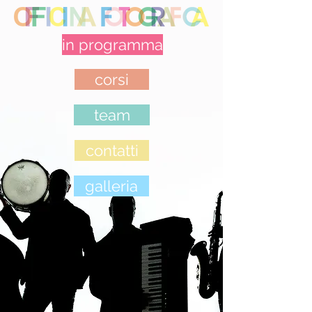
in programma
corsi
team
contatti
galleria