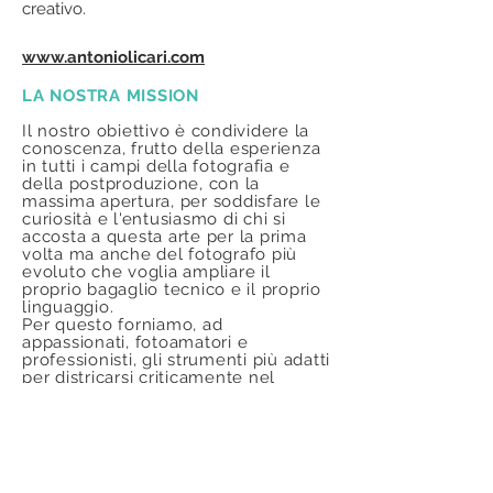
creativo.
www.antoniolicari.com
LA NOSTRA MISSION
Il nostro obiettivo è condividere la
conoscenza, frutto della esperienza
in tutti i campi della fotografia e
della postproduzione, con la
massima apertura, per soddisfare le
curiosità e l'entusiasmo di chi si
accosta a questa arte per la prima
volta ma anche del fotografo più
evoluto che voglia ampliare il
proprio bagaglio tecnico e il proprio
linguaggio.
Per questo forniamo, ad
appassionati, fotoamatori e
professionisti, gli strumenti più adatti
per districarsi criticamente nel
panorama multiforme di immagini
proposte dai media, cercando, al
contempo, di migliorare la propria
produzione fotografica, sia sotto il
profilo tecnico sia sotto il profilo
artistico e creativo.