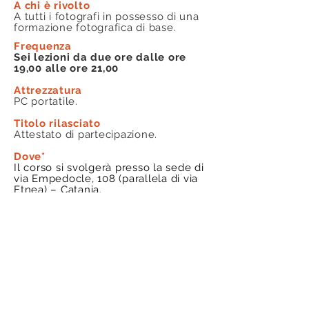
A chi è rivolto
A tutti i fotografi in possesso di una
formazione fotografica di base.
Frequenza
Sei lezioni da due ore dalle ore
19,00 alle ore 21,00
Attrezzatura
PC portatile.
Titolo rilasciato
Attestato di partecipazione.
Dove*
Il corso si svolgerà presso la sede di
via Empedocle, 108 (parallela di via
Etnea) – Catania.
Iscrizione
va effettuata presso la segreteria di
OFFICINA FOTOGRAFICA - via D.
Morelli, 18 - Catania, previo
appuntamento telefonico
chiamando il 328 834 5275
INFO e Costi