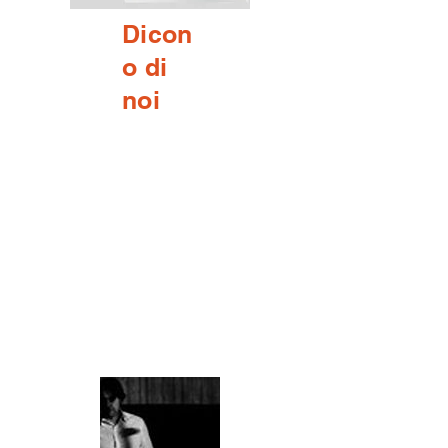
Dicon
o di
noi
Tasto PDF dispensa
disp smartp
PDF