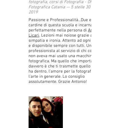
fotografia, corsi di Fotografia - Officina
Fotografica Catania — 5 stelle 30 aprile
2019
Passione e Professionalità...Due elementi
cardine di questa scuola e incarnati
perfettamente nella persona di
Antonio
Licari
. Lezioni mai noiose grazie alla sua
simpatia e ironia. Attento ad ogni esigenza
e disponibile sempre con tutti. Un
professionista al servizio di chi come me
non aveva mai usato una macchina
fotografica. Ma quello che importa
davvero è che ti trasmette quello che lui
ha dentro, l'amore per la fotografia e
l'arte in generale. Lo consiglio
assolutamente. Grazie Antonio!