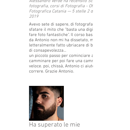
Alessandro Verde ha recensito Scuola di
fotografia, corsi di Fotografia - Officina
Fotografica Catania — 5 stelle 2 dicembre
2019
Avevo sete di sapere, di fotografare, di
sfatare il mito che "basta una digitale per
fare foto fantastiche". Il corso base tenuto
da Antonio non mi ha dissetato, mi ha
letteralmente fatto ubriacare di bellezza,
di consapevolezza...
un piccolo passo per cominciare a
camminare per poi fare una camminata
veloce. poi, chissà, Antonio ci aiutera a
correre. Grazie Antonio.
Ha superato le mie