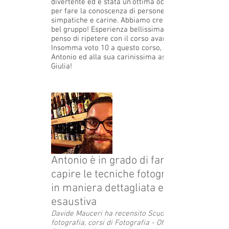
divertente ed è stata un'ottima occasione
per fare la conoscenza di persone
simpatiche e carine. Abbiamo creato un
bel gruppo! Esperienza bellissima che
penso di ripetere con il corso avanzato.
Insomma voto 10 a questo corso, ad
Antonio ed alla sua carinissima assistente
Giulia!
Antonio è in grado di farti
capire le tecniche fotografiche
in maniera dettagliata ed
esaustiva
Davide Mauceri ha recensito Scuola di
fotografia, corsi di Fotografia - Officina