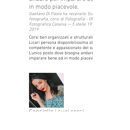
in modo piacevole.
Gaetano Di Paola ha recensito Scuola di
fotografia, corsi di Fotografia - Officina
Fotografica Catania — 5 stelle 19 aprile
2019
Corsi ben organizzati e strutturati. Antonio
Licari persona disponibilissima oltre che
competente e appassionato del suo lavoro.
L'unico posto dove bisogna andare per
imparare bene ed in modo piacevole
Consiglio i suoi corsi .
Desy Sapienza ha recensito Scuola di
fotografia, corsi di Fotografia - Officina
Fotografica Catania — 5 stelle 27 marzo