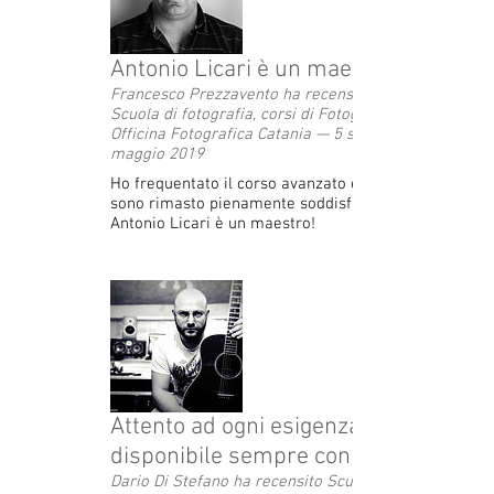
Antonio Licari è un maestro!
Francesco Prezzavento ha recensito
Scuola di fotografia, corsi di Fotografia -
Officina Fotografica Catania — 5 stelle 11
maggio 2019
Ho frequentato il corso avanzato e ne
sono rimasto pienamente soddisfatto.
Antonio Licari è un maestro!
Attento ad ogni esigenza e
disponibile sempre con tutti.
Dario Di Stefano ha recensito Scuola di