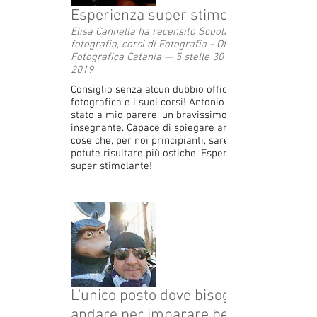
Esperienza super stimolante!
Elisa Cannella ha recensito Scuola di
fotografia, corsi di Fotografia - Officina
Fotografica Catania — 5 stelle 30 aprile
2019
Consiglio senza alcun dubbio officina
fotografica e i suoi corsi! Antonio Licari è
stato a mio parere, un bravissimo
insegnante. Capace di spiegare anche le
cose che, per noi principianti, sarebbero
potute risultare più ostiche. Esperienza
super stimolante!
L'unico posto dove bisogna
andare per imparare bene ed