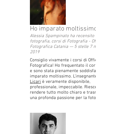
Ho imparato moltissimo.
Alessia Spampinato ha recensito Scuola di
fotografia, corsi di Fotografia - Officina
Fotografica Catania — 5 stelle 7 maggio
2019
Consiglio vivamente i corsi di Officina
Fotografica! Ho frequentato il corso base
e sono stata pienamente soddisfatta, ho
imparato moltissimo. L'insegnante
Licari
è veramente disponibile,
professionale, impeccabile. Riesce a
rendere tutto molto chiaro e trasmettere
una profonda passione per la fotografia.