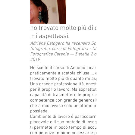
ho trovato molto più di quanto
mi aspettassi.
Adriana Calogero ha recensito Scuola di
fotografia, corsi di Fotografia - Officina
Fotografica Catania — 5 stelle 2 dicembre
2019
Ho scelto il corso di Antonio Licari
praticamente a scatola chiusa..... ed ho
trovato molto più di quanto mi aspettassi.
Una grande professionalità, onestà, amore
per il proprio lavoro. Ma soprattutto la
capacità di trasmettere le proprie
competenze con grande generosità, dote
che a mio avviso solo un ottimo insegnate
possiede.
L’ambiente di lavoro é particolarmente
piacevole e il suo metodo di insegnamento
ti permette in poco tempo di acquisire le
competenze minime necessarie per