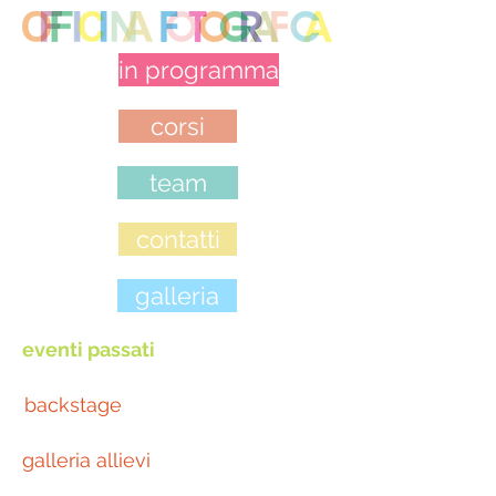
in programma
corsi
team
contatti
galleria
eventi passati
backstage
galleria allievi