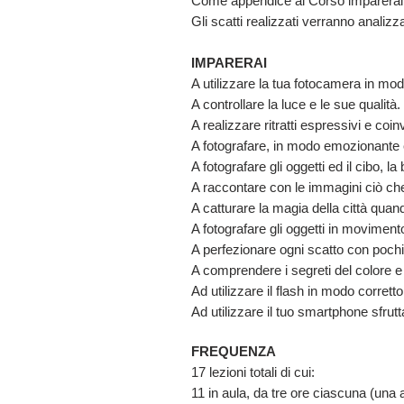
Come appendice al Corso imparerai a
Gli scatti realizzati verranno analizza
IMPARERAI
A utilizzare la tua fotocamera in mo
A controllare la luce e le sue qualità.
A realizzare ritratti espressivi e coin
A fotografare, in modo emozionante 
A fotografare gli oggetti ed il cibo, la
A raccontare con le immagini ciò che
A catturare la magia della città quando
A fotografare gli oggetti in moviment
A perfezionare ogni scatto con pochi
A comprendere i segreti del colore e 
Ad utilizzare il flash in modo corrett
Ad utilizzare il tuo smartphone sfrut
FREQUENZA
17 lezioni totali di cui:
11 in aula, da tre ore ciascuna (una 