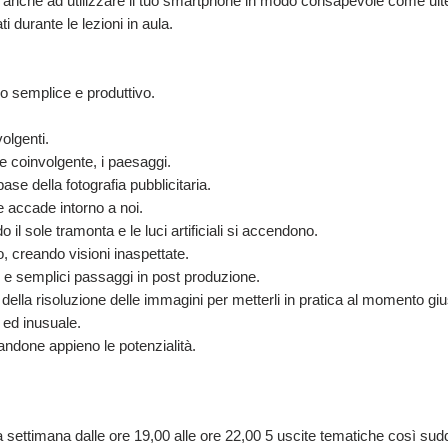
nche ad utilizzare il tuo smartphone in modo consapevole come ulte
ti durante le lezioni in aula.
do semplice e produttivo.
volgenti.
e coinvolgente, i paesaggi.
 base della fotografia pubblicitaria.
 accade intorno a noi.
 il sole tramonta e le luci artificiali si accendono.
o, creando visioni inaspettate.
 e semplici passaggi in post produzione.
della risoluzione delle immagini per metterli in pratica al momento giu
o ed inusuale.
tandone appieno le potenzialità.
a settimana dalle ore 19,00 alle ore 22,00 5 uscite tematiche così sudd