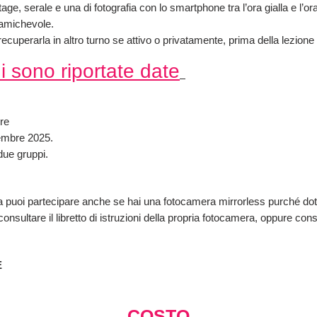
age, serale e una di fotografia con lo smartphone tra l’ora gialla e l’ora
e amichevole.
ecuperarla in altro turno se attivo o privatamente, prima della lezion
ui sono riportate date
bre
tembre 2025.
due gruppi.
 puoi partecipare anche se hai una fotocamera mirrorless purché dota
sultare il libretto di istruzioni della propria fotocamera, oppure consu
E
COSTO