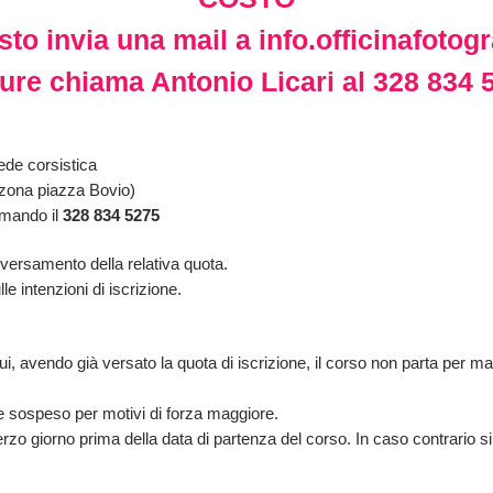
sto invia una mail a
info.officinafoto
ure chiama Antonio Licari al 328 834 
sede corsistica
 (zona piazza Bovio)
amando il
328 834 5275
l versamento della relativa quota.
e intenzioni di iscrizione.
 cui, avendo già versato la quota di iscrizione, il corso non parta pe
e sospeso per motivi di forza maggiore.
l terzo giorno prima della data di partenza del corso. In caso contrario si p