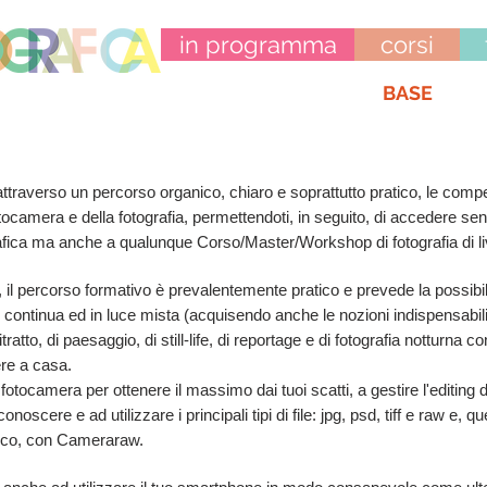
in programma
corsi
BASE
 attraverso un percorso organico, chiaro e soprattutto pratico, le co
tocamera e della fotografia, permettendoti, in seguito, di accedere se
grafica ma anche a qualunque Corso/Master/Workshop di fotografia di l
 il percorso formativo è prevalentemente pratico e prevede la possibilit
luce continua ed in luce mista (acquisendo anche le nozioni indispensabili
tratto, di paesaggio, di still-life, di reportage e di fotografia notturna c
ere a casa.
otocamera per ottenere il massimo dai tuoi scatti, a gestire l'editing d
oscere e ad utilizzare i principali tipi di file: jpg, psd, tiff e raw e, qu
tico, con Cameraraw.